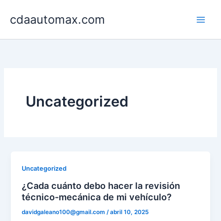
Ir
cdaautomax.com
al
contenido
Uncategorized
Uncategorized
¿Cada cuánto debo hacer la revisión
técnico-mecánica de mi vehículo?
davidgaleano100@gmail.com
/
abril 10, 2025